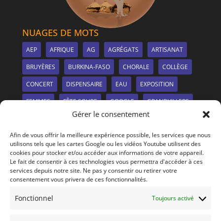
NUAGES DE MOTS
AEP
AFRIQUE
AG
AGRÉGATS
ARTISANAT
BRUYÈRES
BURKINA-FASO
CHORALE
COLLÈGE
CONCERT
DISPENSAIRE
EAU
EXPOSITION
FEMMES
FÊTE SOUPE
GOOGLE
GRANDVILLERS
Gérer le consentement
IRRIGATION
LE SITE
LIONS CLUB
MANGUIER
Afin de vous offrir la meilleure expérience possible, les services que nous
MARCHÉ
MDMS
MÉTIERS-À-TISSER
NANCY
utilisons tels que les cartes Google ou les vidéos Youtube utilisent des
cookies pour stocker et/ou accéder aux informations de votre appareil.
NEEM
NOUVEAUTÉS
PANNEAUX SOLAIRES
Le fait de consentir à ces technologies vous permettra d'accéder à ces
PHOTOS
PLANTATION
PULNOY
PÉNURIE
services depuis notre site. Ne pas y consentir ou retirer votre
consentement vous privera de ces fonctionnalités.
REPAS
REPORTAGE
SANTÉ
SOIRÉE
Fonctionnel
Toujours activé
SOLIDARITÉ
SOLISPHÈRE
VERNISSAGE
VIDÉO