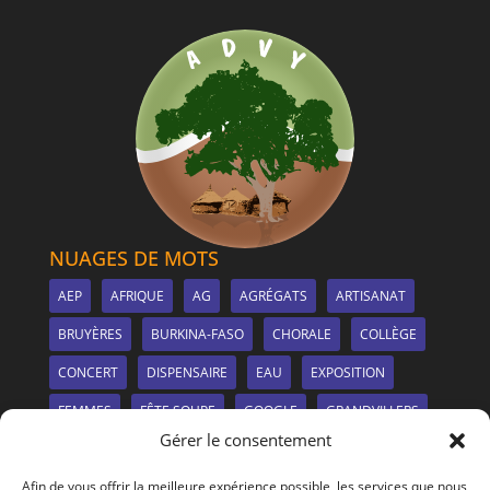
NUAGES DE MOTS
AEP
AFRIQUE
AG
AGRÉGATS
ARTISANAT
BRUYÈRES
BURKINA-FASO
CHORALE
COLLÈGE
CONCERT
DISPENSAIRE
EAU
EXPOSITION
FEMMES
FÊTE SOUPE
GOOGLE
GRANDVILLERS
Gérer le consentement
IRRIGATION
LE SITE
LIONS CLUB
MANGUIER
Afin de vous offrir la meilleure expérience possible, les services que nous
MARCHÉ
MDMS
MÉTIERS-À-TISSER
NANCY