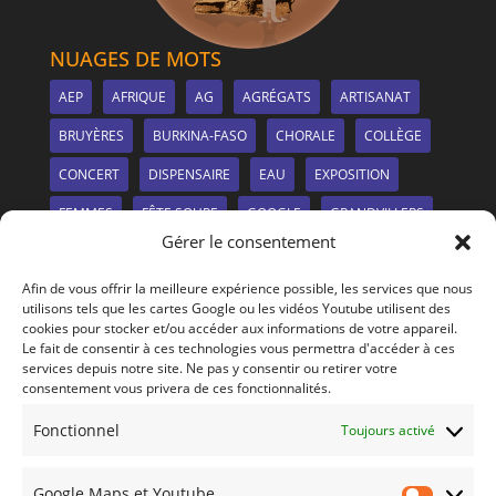
NUAGES DE MOTS
AEP
AFRIQUE
AG
AGRÉGATS
ARTISANAT
BRUYÈRES
BURKINA-FASO
CHORALE
COLLÈGE
CONCERT
DISPENSAIRE
EAU
EXPOSITION
FEMMES
FÊTE SOUPE
GOOGLE
GRANDVILLERS
Gérer le consentement
IRRIGATION
LE SITE
LIONS CLUB
MANGUIER
Afin de vous offrir la meilleure expérience possible, les services que nous
MARCHÉ
MDMS
MÉTIERS-À-TISSER
NANCY
utilisons tels que les cartes Google ou les vidéos Youtube utilisent des
cookies pour stocker et/ou accéder aux informations de votre appareil.
NEEM
NOUVEAUTÉS
PANNEAUX SOLAIRES
Le fait de consentir à ces technologies vous permettra d'accéder à ces
services depuis notre site. Ne pas y consentir ou retirer votre
PHOTOS
PLANTATION
PULNOY
PÉNURIE
consentement vous privera de ces fonctionnalités.
REPAS
REPORTAGE
SANTÉ
SOIRÉE
Fonctionnel
Toujours activé
SOLIDARITÉ
SOLISPHÈRE
VERNISSAGE
VIDÉO
VOSGES
YAONGO
ÉDUCATION
ÉCOLE
Google Maps et Youtube