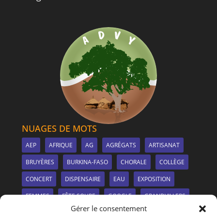
NUAGES DE MOTS
AEP
AFRIQUE
AG
AGRÉGATS
ARTISANAT
BRUYÈRES
BURKINA-FASO
CHORALE
COLLÈGE
CONCERT
DISPENSAIRE
EAU
EXPOSITION
FEMMES
FÊTE SOUPE
GOOGLE
GRANDVILLERS
Gérer le consentement
IRRIGATION
LE SITE
LIONS CLUB
MANGUIER