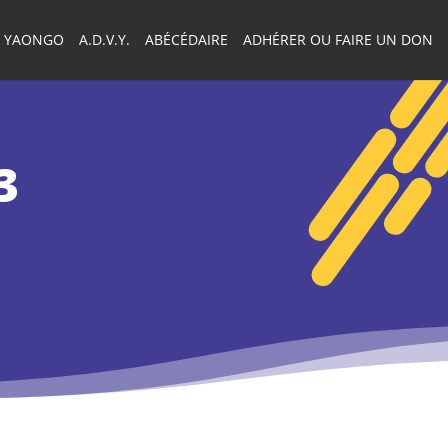
YAONGO
A.D.V.Y.
ABÉCÉDAIRE
ADHÉRER OU FAIRE UN DON
3