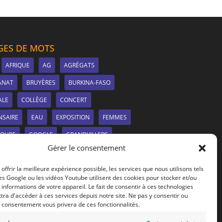
ES DE MOTS
AFRIQUE
AG
AGRÉGATS
ANAT
BRUYÈRES
BURKINA-FASO
ALE
COLLÈGE
CONCERT
NSAIRE
EAU
EXPOSITION
FEMMES
SOUPE
GOOGLE
GRANDVILLERS
Gérer le consentement
ATION
LE SITE
LIONS CLUB
 offrir la meilleure expérience possible, les services que nous utilisons tels
UIER
MARCHÉ
MDMS
es Google ou les vidéos Youtube utilisent des cookies pour stocker et/ou
RS-À-TISSER
NANCY
NEEM
informations de votre appareil. Le fait de consentir à ces technologies
ra d'accéder à ces services depuis notre site. Ne pas y consentir ou
EAUTÉS
PANNEAUX SOLAIRES
PHOTOS
e consentement vous privera de ces fonctionnalités.
ATION
PULNOY
PÉNURIE
REPAS