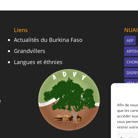
Liens
NUAG
Actualités du Burkina Faso
AEP
Grandvillers
ARTIS
Langues et éthnies
CHOR
DISPE
FÊTE 
IRRIG
e
Afin de vous
MANG
que les cart
MÉTIE
accéder aux 
vous permett
NOUV
retirer votr
PLANT