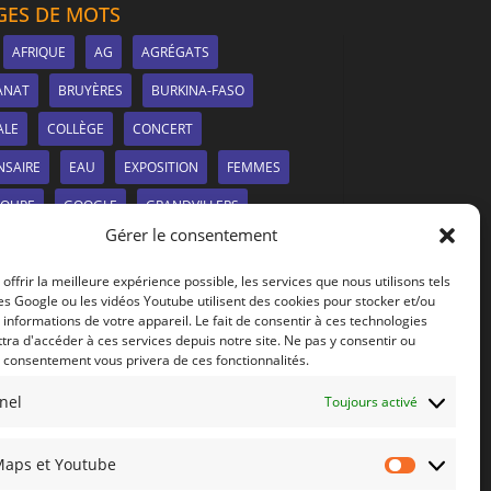
ES DE MOTS
AFRIQUE
AG
AGRÉGATS
ANAT
BRUYÈRES
BURKINA-FASO
ALE
COLLÈGE
CONCERT
NSAIRE
EAU
EXPOSITION
FEMMES
SOUPE
GOOGLE
GRANDVILLERS
Gérer le consentement
ATION
LE SITE
LIONS CLUB
 offrir la meilleure expérience possible, les services que nous utilisons tels
UIER
MARCHÉ
MDMS
es Google ou les vidéos Youtube utilisent des cookies pour stocker et/ou
RS-À-TISSER
NANCY
NEEM
informations de votre appareil. Le fait de consentir à ces technologies
ra d'accéder à ces services depuis notre site. Ne pas y consentir ou
EAUTÉS
PANNEAUX SOLAIRES
PHOTOS
e consentement vous privera de ces fonctionnalités.
ATION
PULNOY
PÉNURIE
REPAS
nel
Toujours activé
RTAGE
SANTÉ
SOIRÉE
SOLIDARITÉ
Maps et Youtube
PHÈRE
VERNISSAGE
VIDÉO
VOSGES
Google