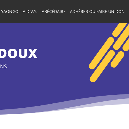
YAONGO
A.D.V.Y.
ABÉCÉDAIRE
ADHÉRER OU FAIRE UN DON
ADOUX
ONS