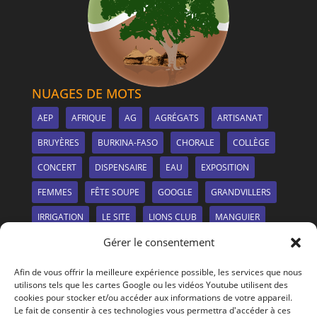
NUAGES DE MOTS
AEP
AFRIQUE
AG
AGRÉGATS
ARTISANAT
BRUYÈRES
BURKINA-FASO
CHORALE
COLLÈGE
CONCERT
DISPENSAIRE
EAU
EXPOSITION
FEMMES
FÊTE SOUPE
GOOGLE
GRANDVILLERS
IRRIGATION
LE SITE
LIONS CLUB
MANGUIER
Gérer le consentement
MARCHÉ
MDMS
MÉTIERS-À-TISSER
NANCY
NEEM
NOUVEAUTÉS
PANNEAUX SOLAIRES
Afin de vous offrir la meilleure expérience possible, les services que nous
utilisons tels que les cartes Google ou les vidéos Youtube utilisent des
PHOTOS
PLANTATION
PULNOY
PÉNURIE
cookies pour stocker et/ou accéder aux informations de votre appareil.
Le fait de consentir à ces technologies vous permettra d'accéder à ces
REPAS
REPORTAGE
SANTÉ
SOIRÉE