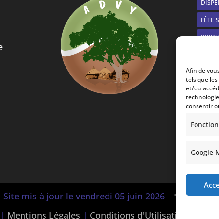
DISPE
FÊTE 
IRRIG
e
MANG
Afin de vous
MÉTIE
tels que le
et/ou accéde
NOUV
technologie
PLAN
consentir o
REPO
Fonction
SOLIS
Google 
YAON
ÉLECT
Acc
Facebook
YouTu
Site mis à jour le vendredi 05 juin 2026
 |
Mentions Légales
|
Conditions d'Utilisation
|
Polit