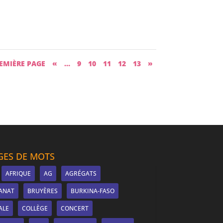
EMIÈRE PAGE
«
…
9
10
11
12
13
»
ES DE MOTS
AFRIQUE
AG
AGRÉGATS
ANAT
BRUYÈRES
BURKINA-FASO
ALE
COLLÈGE
CONCERT