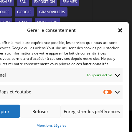
NSAIRE
EAU
EXPOSITION
FEMMES
SOUPE
GOOGLE
GRANDVILLERS
ATION
LE SITE
LIONS CLUB
Gérer le consentement
UIER
MARCHÉ
MDMS
 offrir la meilleure expérience possible, les services que nous utilisons
RS-À-TISSER
NANCY
NEEM
s cartes Google ou les vidéos Youtube utilisent des cookies pour stocker
r aux informations de votre appareil. Le fait de consentir à ces
EAUTÉS
PANNEAUX SOLAIRES
PHOTOS
s vous permettra d'accéder à ces services depuis notre site. Ne pas y
TATION
PULNOY
PÉNURIE
REPAS
u retirer votre consentement vous privera de ces fonctionnalités.
RTAGE
SANTÉ
SOIRÉE
SOLIDARITÉ
nel
Toujours activé
PHÈRE
VERNISSAGE
VIDÉO
VOSGES
Maps et Youtube
Google
GO
ÉDUCATION
ÉCOLE
Maps
RICITÉ
et
epter
Refuser
Enregistrer les préférences
be
Youtub
Mentions Légales
ique de Confidentialité